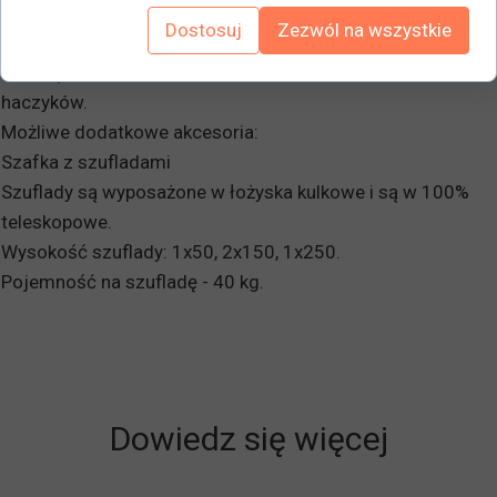
perforowanej stali i podwoziem z kwadratowej rury.
Dostosuj
Zezwól na wszystkie
Wózek posiada również cztery obrotowe kółka, z których
dwa są blokowane. Dostarczany z zestawem 20 różnych
haczyków.
Możliwe dodatkowe akcesoria:
Szafka z szufladami
Szuflady są wyposażone w łożyska kulkowe i są w 100%
teleskopowe.
Wysokość szuflady: 1x50, 2x150, 1x250.
Pojemność na szufladę - 40 kg.
Dowiedz się więcej