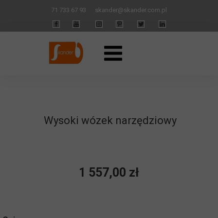
71 733 67 93
skander
@skander.com.pl
Wysoki wózek narzędziowy
1 557,00 zł