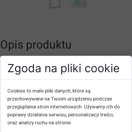
Opis produktu
Szerokość mm: 600
Zgoda na pliki cookie
Głębokość mm: 400
Wysokość mm: 1800
Wysokość szafki x głębokość x szerokość mm:
Cookies to małe pliki danych, które są
885x400x600
przechowywane na Twoim urządzeniu podczas
Średnica koła x szerokość mm: 125x27
przeglądania stron internetowych. Używamy ich do
Waga kg: Guma 32
poprawy działania serwisu, personalizacji treści,
oraz analizy ruchu na stronie.
Wózek warsztatowy ma stabilną konstrukcję z szafą z