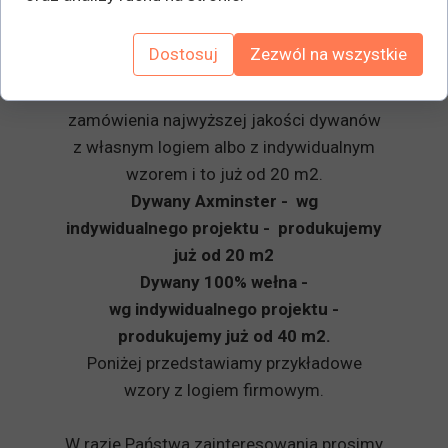
ciepłą i przytulną atmosferę a także
zapewnić walory dekoracyjne jak i trwałą
Dostosuj
Zezwól na wszystkie
funkcjonalność.
Nasza oferta Premium to możliwość
zamówienia najwyższej jakości dywanów
z własnym logiem albo z indywidualnym
wzorem i to już od 20 m2.
Dywany Axminster - wg
indywidualnego projektu - produkujemy
już od 20 m2
Dywany 100% wełna -
wg indywidualnego projektu -
produkujemy już od 40 m2.
Poniżej przedstawiamy przykładowe
wzory z logiem firmowym.
W razie Państwa zainteresowania prosimy