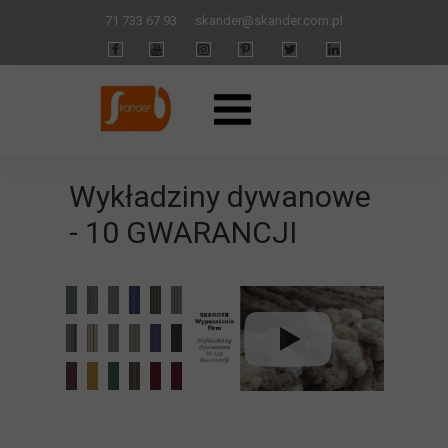
71 733 67 93
skander
@skander.com.pl
Wykładziny dywanowe
- 10 GWARANCJI