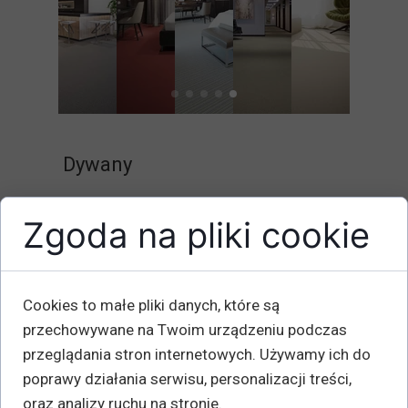
Dywany
Dywany z wełny należą do
Zgoda na pliki cookie
najpopularniejszych wyrobów, które
użytkownicy cenią za trwałość,
wzornictwo, kolorystykę oraz za to, że są
Cookies to małe pliki danych, które są
bardzo miękkie i przyjemne w dotyku.
przechowywane na Twoim urządzeniu podczas
Nasze dywany to produkt Premium.
przeglądania stron internetowych. Używamy ich do
Dywany z naszej oferty to najlepsze
poprawy działania serwisu, personalizacji treści,
rozwiązanie dla wnętrza aby zapewnić
oraz analizy ruchu na stronie.