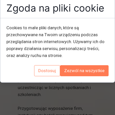
publicznej i instytucji oraz wiele innych
Zgoda na pliki cookie
jak np. kontenery samowyładowcze
,różnego rodzaju regały metalowe.
•
Wartością dla nas jest zaufanie,
Cookies to małe pliki danych, które są
uczciwość i życzliwość, a przywiązanie
przechowywane na Twoim urządzeniu podczas
do nich poświadczamy w praktyce
przeglądania stron internetowych. Używamy ich do
poprzez rzetelne podejście do
poprawy działania serwisu, personalizacji treści,
realizacji powierzonych nam zadań.
oraz analizy ruchu na stronie.
• Mamy na uwadze budowanie
profesjonalnych oraz solidnych relacji na
Dostosuj
Zezwól na wszystkie
płaszczyźnie biznesowej , dlatego stale
poszerzamy wiedzę i kompetencje
uczestnicząc w licznych spotkaniach i
szkoleniach.
Przygotowując wyposażenie firm,