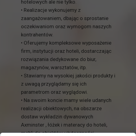
hotelowych ale nie tylko.
• Realizacje wykonujemy z
zaangażowaniem, dbając o sprostanie
oczekiwaniom oraz wymogom naszych
kontrahentów.
• Oferujemy kompleksowe wyposażenie
firm, instytucji oraz hoteli, dostarczając
rozwiązania dedykowane do biur,
magazynów, warsztatów, itp.
• Stawiamy na wysokiej jakości produkty i
z uwagą przyglądamy się ich
parametrom oraz wyglądowi.
• Na swoim koncie mamy wiele udanych
realizacji obiektowych, na obszarze
dostaw wykładzin dywanowych
Axminster , łóżek i materacy do hoteli,
mebli do obiektów użyteczności