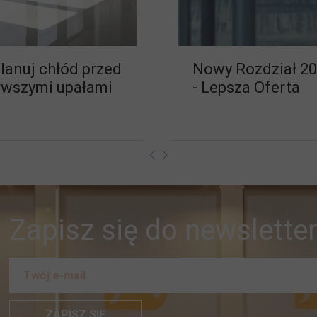
lanuj chłód przed
Nowy Rozdział 2
rwszymi upałami
- Lepsza Oferta
Zapisz się do newsletter
ZAPISZ SIĘ