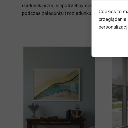
i ładunek przed niepotrzebnymi wstrząsami. Dwi
Cookies to m
podczas załadunku i rozładunku. Po prostu najle
przeglądania 
personalizacji