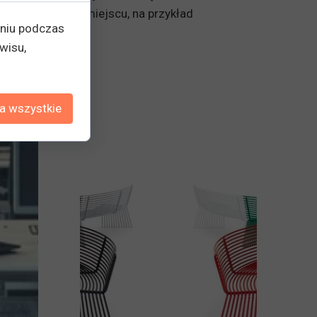
owanie wózka w miejscu, na przykład
eniu podczas
wisu,
a wszystkie