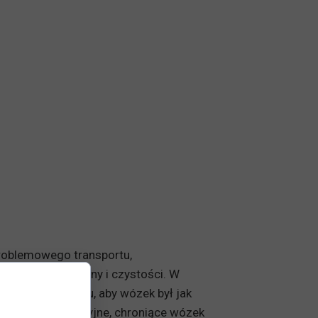
problemowego transportu,
tandardach higieny i czystości. W
ą matę od spodu, aby wózek był jak
eczenie antykolizyjne, chroniące wózek