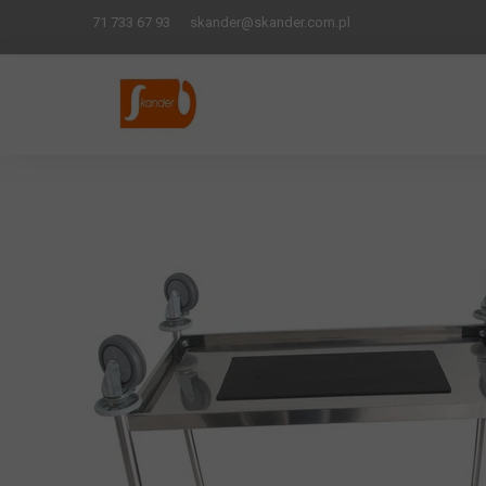
71 733 67 93
skander
@skander.com.pl