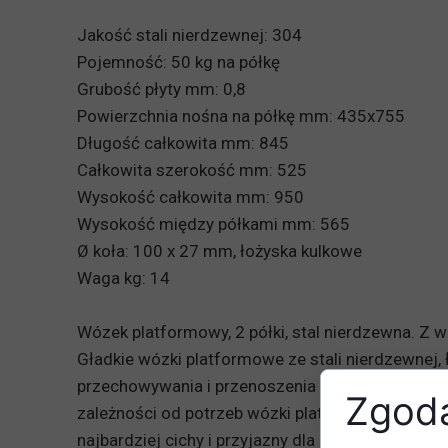
Jakość stali nierdzewnej: 304
Pojemność: 50 kg na półkę
Grubość płyty mm: 0,8
Powierzchnia nośna na półkę mm: 435x755
Długość całkowita mm: 845
Całkowita szerokość mm: 525
Wysokość całkowita mm: 950
Wysokość między półkami mm: 565
Ø koła: 100 x 27 mm, łożyska kulkowe
Waga kg: 14
Wózek platformowy, 2 półki, stal nierdzewna. Z 
Gładkie wózki platformowe ze stali nierdzewnej,
przechowywania i przenoszenia żywności w dużych
Zgoda
zależności od potrzeb wózki platformowe są wy
najbardziej cichy i przyjazny dla środowiska pra