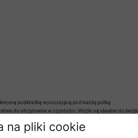
wklejoną podkładką wyciszającą pod każdą półką.
 łatwe do utrzymania w czystości. Wózki są idealne do bez
 kuchniach, jadalniach i innych środowiskach o wysokich s
 na pliki cookie
posażone w od dwóch do pięciu półek. Półka posiada gumow
cy! Cztery łatwo toczące się kółka są wyposażone w zabezpi