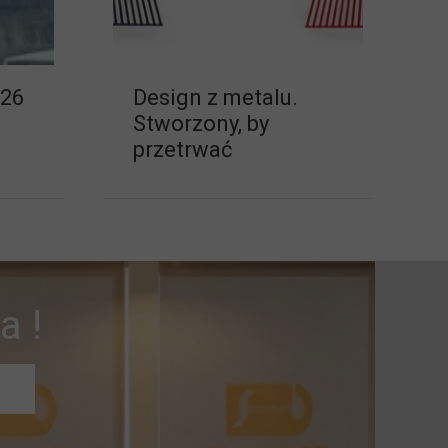
026
Design z metalu.
Stworzony, by
przetrwać
a !