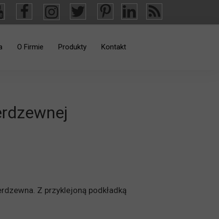
a
O Firmie
Produkty
Kontakt
Ważne Informacje
Osłony okienne
Aktualności
Meble hotelowe
erdzewnej
Materace
Kontenery samowyładowcze
Wykładziny dywanowe
Krzesła i Fotele
ierdzewna. Z przyklejoną podkładką
Meble metalowe