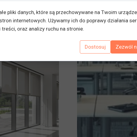
e z kółek są wyposażone w hamulec, co bardzo ułatwia blok
ałe pliki danych, które są przechowywane na Twoim urządz
psza opcja.
stron internetowych. Używamy ich do poprawy działania ser
 treści, oraz analizy ruchu na stronie.
Dowiedz się więcej
Dostosuj
Zezwól n