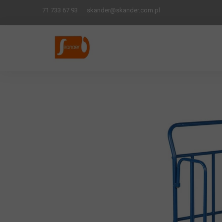
71 733 67 93
skander
@skander.com.pl