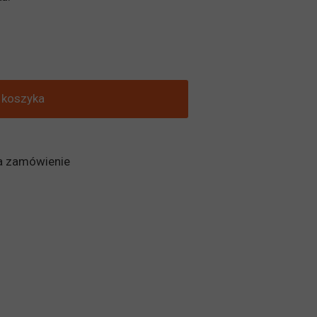
Meble biurowe
Obrazy i Dekoracje
Wycieraczki, Maty
 koszyka
a zamówienie