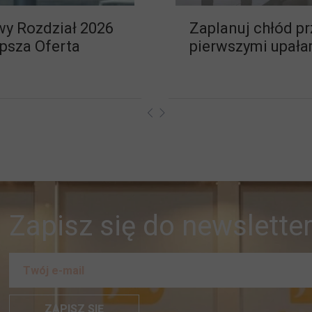
y Rozdział 2026
Zaplanuj chłód p
epsza Oferta
pierwszymi upał
Zapisz się do newsletter
ZAPISZ SIĘ