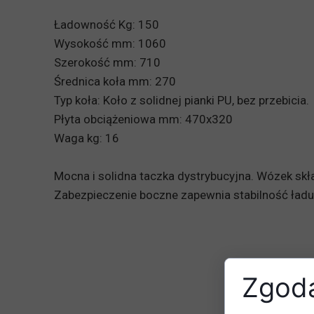
Ładowność Kg: 150
Wysokość mm: 1060
Szerokość mm: 710
Średnica koła mm: 270
Typ koła: Koło z solidnej pianki PU, bez przebicia.
Płyta obciążeniowa mm: 470x320
Waga kg: 16
Mocna i solidna taczka dystrybucyjna. Wózek skła
Zabezpieczenie boczne zapewnia stabilność ładu
Zgoda