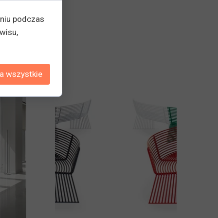
eniu podczas
wisu,
a wszystkie