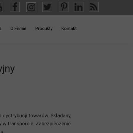
a
O Firmie
Produkty
Kontakt
Ważne Informacje
Osłony okienne
Aktualności
Meble hotelowe
yjny
Materace
Kontenery samowyładowcze
Wykładziny dywanowe
Krzesła i Fotele
 dystrybucji towarów. Składany,
wy w transporcie. Zabezpieczenie
Meble metalowe
u.