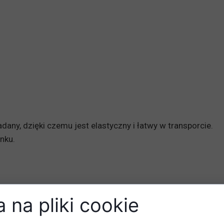
dany, dzięki czemu jest elastyczny i łatwy w transporcie.
nku.
 na pliki cookie