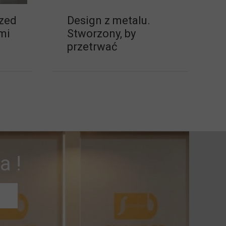
rzed
Design z metalu.
ami
Stworzony, by
przetrwać
a !