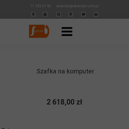
71 733 67 93
skander
@skander.com.pl
Szafka na komputer
2 618,00 zł