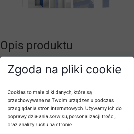
Opis produktu
Wysokość mm: 1730
Zgoda na pliki cookie
Głębokość mm: 280
Szerokość mm: 640
Waga kg: 31
Cookies to małe pliki danych, które są
przechowywane na Twoim urządzeniu podczas
Kompaktowa szafa komputerowa na płaski ekran do 21 ”.
przeglądania stron internetowych. Używamy ich do
Dodatkowo wzmocniona składana półka na klawiaturę i
poprawy działania serwisu, personalizacji treści,
mysz.
oraz analizy ruchu na stronie.
Bezpieczne zamykanie drzwi . Dostarczane