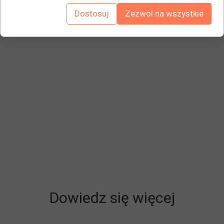
niezmontowane, aby zapewnić najlepszą ekonomię
Dostosuj
Zezwól na wszystkie
transportu.
Kolor szary RAL 7035 i niebieski 5010
Dowiedz się więcej