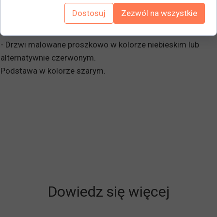
Spadzisty dach ułatwiający czyszczenie. Dobrze
Dostosuj
Zezwól na wszystkie
wentylowane z podwójną kratką wentylacyjną.
- Zamki bębenkowe.
- Drzwi malowane proszkowo w kolorze niebieskim lub
alternatywnie czerwonym.
Podstawa w kolorze szarym.
Dowiedz się więcej