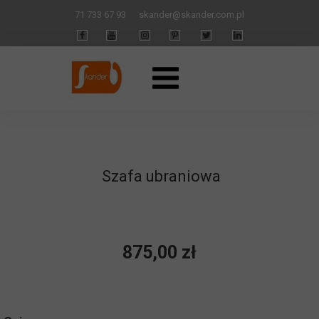
71 733 67 93
skander
@skander.com.pl
Szafa ubraniowa
875,00 zł