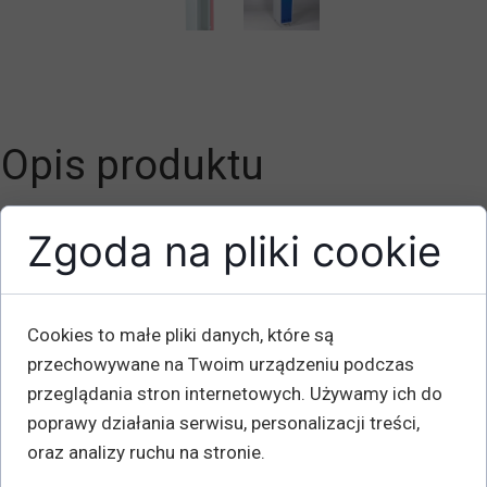
Opis produktu
Liczba drzwi: 1
Zgoda na pliki cookie
Wysokość przedniej krawędzi mm: 1830
Wysokość tylnej krawędzi mm: 1920
Szerokość mm: 350
Cookies to małe pliki danych, które są
Głębokość mm: 550
przechowywane na Twoim urządzeniu podczas
Waga kg: 25
przeglądania stron internetowych. Używamy ich do
poprawy działania serwisu, personalizacji treści,
Dzięki przemyślanej konstrukcji można szafkę łatwo
oraz analizy ruchu na stronie.
zmontować bez żadnych śrub i narzędzi.