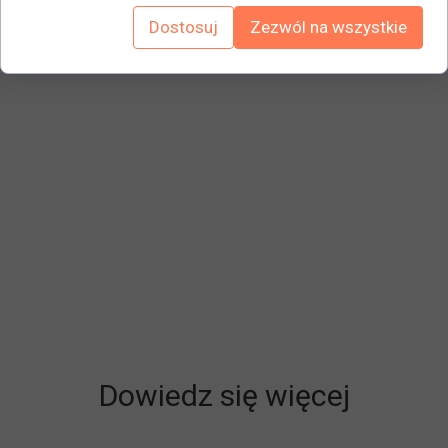
bębenkowe, w tym 2 klucze. Malowane proszkowo dla
Dostosuj
Zezwól na wszystkie
najlepszego wykończenia i trwałości.
Dowiedz się więcej