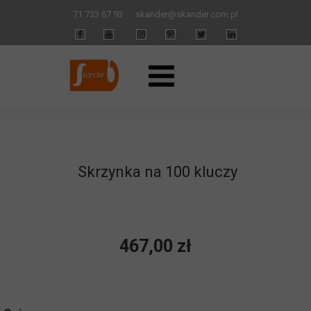
71 733 67 93
skander
@skander.com.pl
Skrzynka na 100 kluczy
467,00 zł