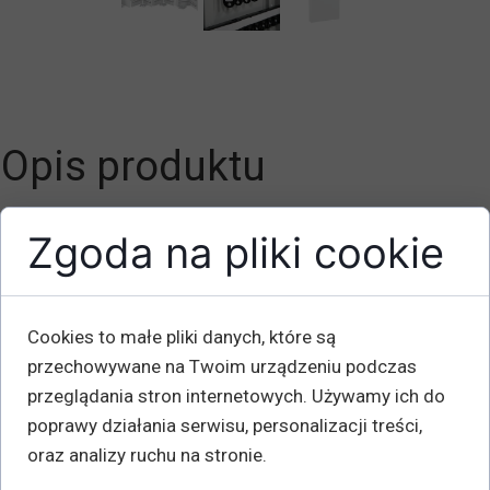
Opis produktu
Wysokość mm: 650
Zgoda na pliki cookie
Głębokość mm: 70
Szerokość mm: 350
Waga kg: 4,7
Cookies to małe pliki danych, które są
Liczba kluczy: 100
przechowywane na Twoim urządzeniu podczas
przeglądania stron internetowych. Używamy ich do
Inteligentne stabilne skrzynki na klucze do bezpiecznego
poprawy działania serwisu, personalizacji treści,
przechowywania kluczy. Dostarczane w komplecie z
oraz analizy ruchu na stronie.
brelokami do kluczy. Skrzynki wyposażone są w zamki