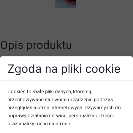
Opis produktu
Nośność: 2x3 TONY
Zgoda na pliki cookie
Liczba kół: 8
Koła: poliuretan 90x85
Wymiary: DxSxW: 325x270x115
Cookies to małe pliki danych, które są
Gumowana powierzchnia ładunkowa mm: 250x165
przechowywane na Twoim urządzeniu podczas
Waga kg: 30
przeglądania stron internetowych. Używamy ich do
poprawy działania serwisu, personalizacji treści,
Mocne i elastyczne rolki maszynowe do przenoszenia
oraz analizy ruchu na stronie.
ciężkich towarów.