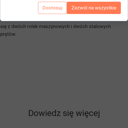
Wszystkie posiadają powierzchnię ładunkową pokrytą
Dostosuj
Zezwól na wszystkie
gumą chroniącą przewożony towar.
Dostarczane w zestawach, w których każdy zestaw składa
się z dwóch rolek maszynowych i dwóch stalowych
prętów.
Dowiedz się więcej