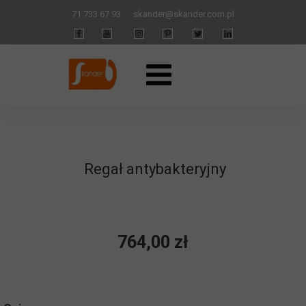
71 733 67 93
skander
@skander.com.pl
Regał antybakteryjny
764,00 zł