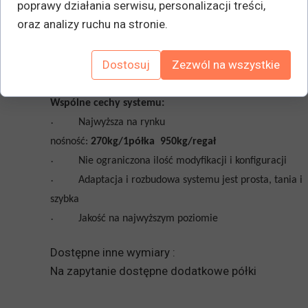
poprawy działania serwisu, personalizacji treści,
Systemu Zabudowy i
To nie tylko regał, to element
Kompleksowego
oraz analizy ruchu na stronie.
Przechowywania
, ponieważ wykorzystując te produkty,
można zabudować 90% miejsc w swojej firmie , bez posiłkowania się
Dostosuj
Zezwól na wszystkie
innymi rozwiązaniami
Wspólne cechy systemu:
·
Najwyższa na rynku
nośność:
270kg/1półka
950kg/regał
·
Nie ograniczona ilość modyfikacji i konfiguracji
·
Adaptacja i rozbudowa systemu jest prosta, tania i
szybka
·
Jakość na najwyższym poziomie
Dostępne inne wymiary :
Na zapytanie dostępne dodatkowe półki