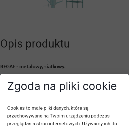
Opis produktu
REGAŁ - metalowy, siatkowy.
Powłoka Antybakteryjna
Zgoda na pliki cookie
Wymiary : wys. 182 x szer.92 x gł 46 cm
( W zestawie:
4 półki, 4 słupki, mocowania półek.
)
Cookies to małe pliki danych, które są
( Do regału można dołożyć:
dodatkowe półki, koła,
)
przechowywane na Twoim urządzeniu podczas
przeglądania stron internetowych. Używamy ich do
( REGAŁY MOŻNA ŁĄCZYĆ)