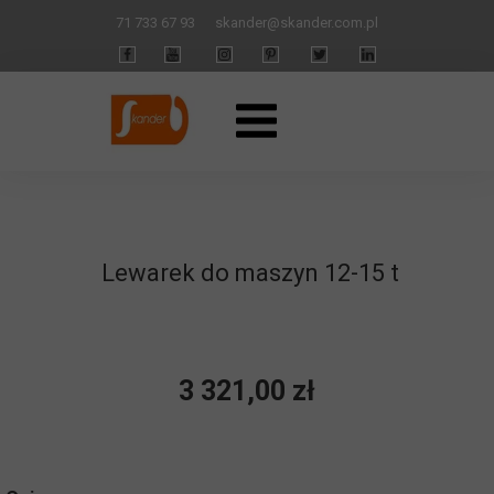
71 733 67 93
skander
@skander.com.pl
Lewarek do maszyn 12-15 t
3 321,00 zł