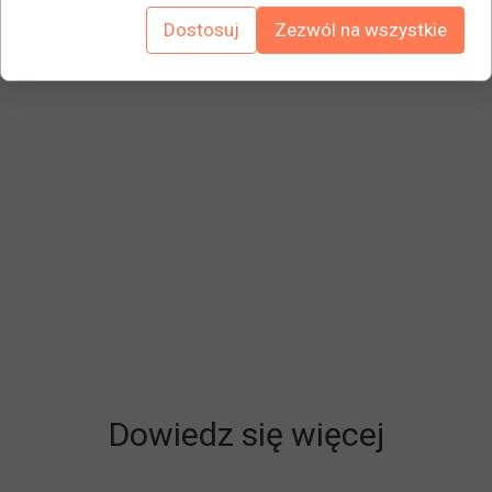
podnoszenia np. maszyny itp. Podnoszenie w 2 pozycjach,
Dostosuj
Zezwól na wszystkie
za pomocą pazura lub od góry. Wyposażony w uchwyt i
kółka do prostego i szybkiego przenoszenia.
Dowiedz się więcej