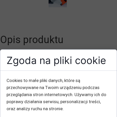
Opis produktu
Zgoda na pliki cookie
Udźwig pazura: 12 TON
Udźwig górny: 15 TON
Podnoszenie / skok mm: 140
Cookies to małe pliki danych, które są
Wysokość podnoszenia do góry mm: 325-545
przechowywane na Twoim urządzeniu podczas
Wysokość podnoszenia pazura mm: 40-260
przeglądania stron internetowych. Używamy ich do
Waga kg: 69
poprawy działania serwisu, personalizacji treści,
oraz analizy ruchu na stronie.
Mocny i wytrzymały podnośnik do najcięższego