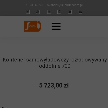
71 733 67 93
skander
@skander.com.pl
Kontener samowyładowczy,rozładowywany
oddolnie 700
5 723,00 zł