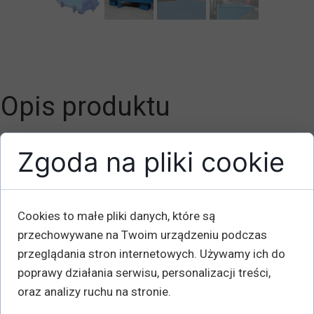
Opis produktu
Nośność kg: 800
Zgoda na pliki cookie
Pojemność L: 700
Długość mm: 1200
Szerokość mm: 800
Cookies to małe pliki danych, które są
Wysokość mm: 900
przechowywane na Twoim urządzeniu podczas
Waga kg: 115
przeglądania stron internetowych. Używamy ich do
poprawy działania serwisu, personalizacji treści,
Zawsze łatwe do opróżnienia, ponieważ otwiera się całe
oraz analizy ruchu na stronie.
dno. Automatyczne otwieranie i zamykanie po opróżnieniu.