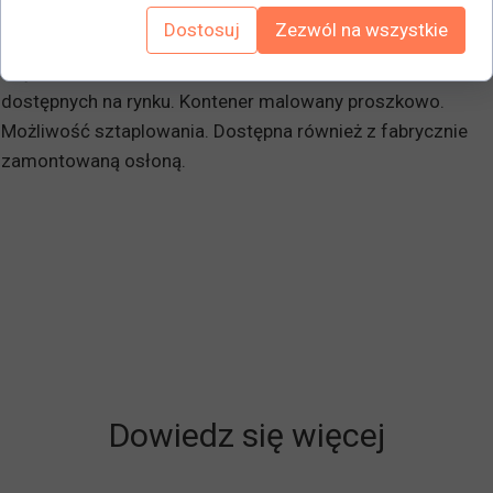
Powinien zostać opróżniony za pomocą wózka widłowego
Dostosuj
Zezwól na wszystkie
lub podnośnika. Można go przemieszczać za pomocą
większości wózków widłowych i podnośników widłowych
dostępnych na rynku. Kontener malowany proszkowo.
Możliwość sztaplowania. Dostępna również z fabrycznie
zamontowaną osłoną.
Dowiedz się więcej