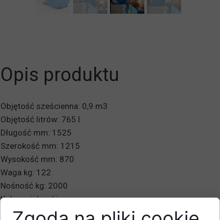
Opis produktu
Objętość sześcienna: 0,9 m3
Objętość litrów: 765 l
Długość mm: 1525
Szerokość mm: 1215
Wysokość mm: 870
Waga kg: 122
Nośność kg: 2000
Kolor : niebieski
Zgoda na pliki cookie