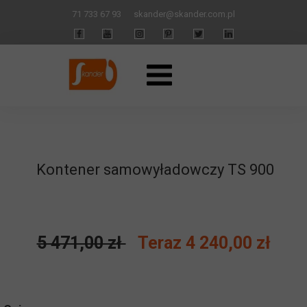
71 733 67 93
skander
@skander.com.pl
Kontener samowyładowczy TS 900
5 471,00 zł
Teraz 4 240,00 zł