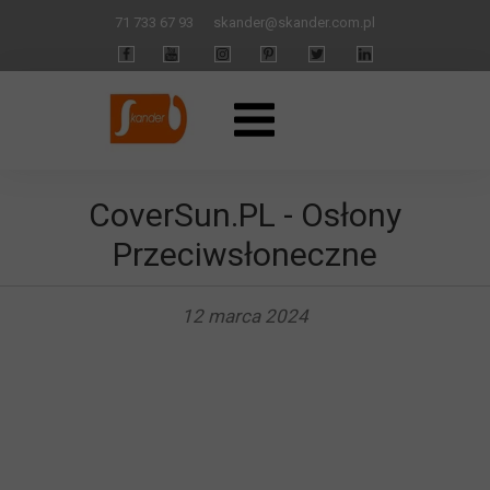
71 733 67 93
skander
@skander.com.pl
CoverSun.PL - Osłony
Przeciwsłoneczne
12 marca 2024