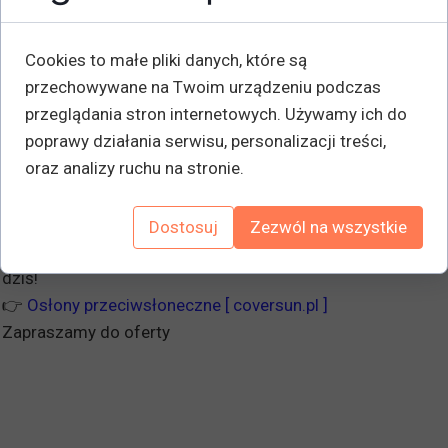
Marka CoverSun.PL wyróżnia się nie tylko wysoką jakością
oferowanych produktów, ale również profesjonalnym
Cookies to małe pliki danych, które są
podejściem do klienta. Dzięki bogatej ofercie oraz
przechowywane na Twoim urządzeniu podczas
indywidualnemu podejściu do potrzeb każdego klienta,
przeglądania stron internetowych. Używamy ich do
można mieć pewność, że wybierając rozwiązania od
poprawy działania serwisu, personalizacji treści,
CoverSun.PL, inwestujemy w komfort i bezpieczeństwo
oraz analizy ruchu na stronie.
naszego domu czy biura.Jeśli szukasz skutecznych i
stylowych rozwiązań ochrony przeciwsłonecznej i przed
owadami, marka CoverSun.PL to doskonały wybór. Nie
Dostosuj
Zezwól na wszystkie
czekaj, zadzwoń lub odwiedź ich stronę internetową już
dziś!
👉
Osłony przeciwsłoneczne [ coversun.pl
]
Zapraszamy do oferty