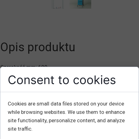
Opis produktu
Szerokość mm: 600
Głębokość mm: 400
Consent to cookies
Wysokość mm: 1800
Wysokość szafki x głębokość x szerokość mm:
885x400x600
Cookies are small data files stored on your device
Średnica koła x szerokość mm: 125x27
while browsing websites. We use them to enhance
Waga kg: Guma 32
site functionality, personalize content, and analyze
site traffic.
Wózek warsztatowy ma stabilną konstrukcję z szafą z