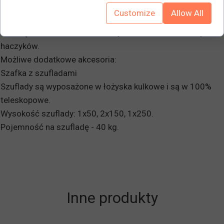
perforowanej stali i podwoziem z kwadratowej rury.
Customize
Allow All
Wózek posiada również cztery obrotowe kółka, z których
dwa są blokowane. Dostarczany z zestawem 20 różnych
haczyków.
Możliwe dodatkowe akcesoria:
Szafka z szufladami
Szuflady są wyposażone w łożyska kulkowe i są w 100%
teleskopowe.
Wysokość szuflady: 1x50, 2x150, 1x250.
Pojemność na szufladę - 40 kg.
Inne produkty