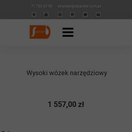
71 733 67 93
skander
@skander.com.pl
Wysoki wózek narzędziowy
1 557,00 zł