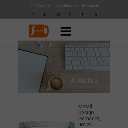
71 733 67 93
skander
@skander.com.pl
Aktuelles
Metall-
Design.
Gemacht,
um zu