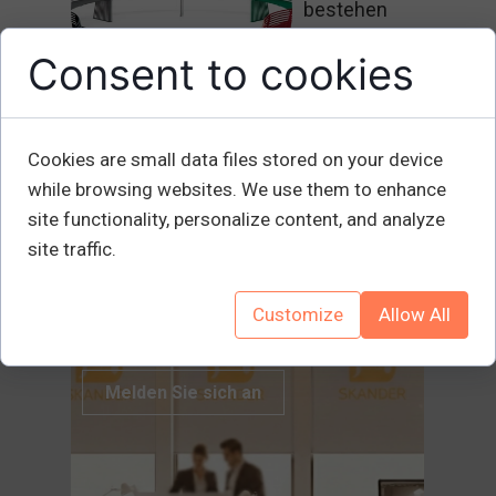
bestehen
28 October 2025
Consent to cookies
...
Czytaj więcej ›
Cookies are small data files stored on your device
1
2
3
4
while browsing websites. We use them to enhance
site functionality, personalize content, and analyze
site traffic.
Melden Sie sich für den Newsletter
an
Customize
Allow All
Melden Sie sich an