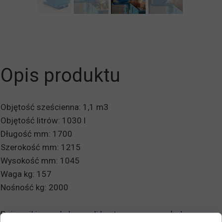
Opis produktu
Objętość sześcienna: 1,1 m3
Objętość litrów: 1030 l
Długość mm: 1700
Szerokość mm: 1215
Wysokość mm: 1045
Waga kg: 157
Nośność kg: 2000
Pojemniki przechylne czyli kontenery samowyładowcze ,