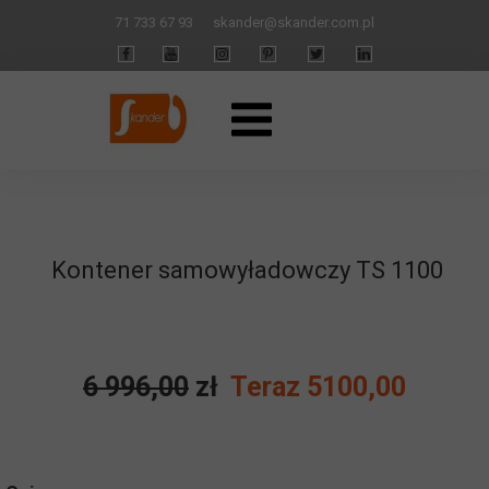
71 733 67 93
skander
@skander.com.pl
Kontener samowyładowczy TS 1100
6 996,00
zł
Teraz 5100,00