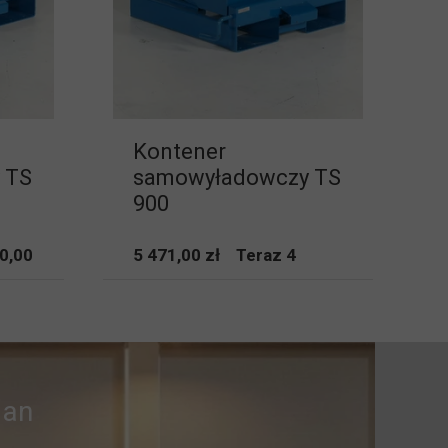
Kontener
 TS
samowyładowczy TS
900
0,00
5 471,00 zł Teraz 4
r an