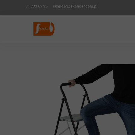
71 733 67 93
skander
@skander.com.pl