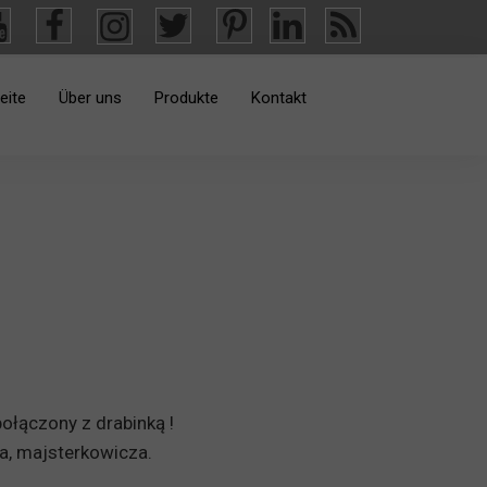
eite
Über uns
Produkte
Kontakt
Information
Sonnenblenden
Hotelmöbel
Matratzen
Selbstentladende Container
Teppichboden
Stühle und Sessel
połączony z drabinką !
a, majsterkowicza.
Metallschränke