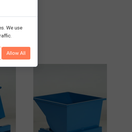
es. We use
affic.
Allow All