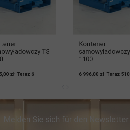
tener
Kontener
owyładowczy TS
samowyładowczy
0
1100
5,00 zł Teraz 6
6 996,00 zł Teraz 510
Melden Sie sich für den Newslette