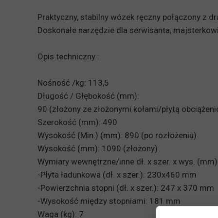
Praktyczny, stabilny wózek ręczny połączony z dra
Doskonałe narzędzie dla serwisanta, majsterkow
Opis techniczny :
Nośność /kg: 113,5
Długość / Głębokość (mm):
90 (złożony ze złożonymi kołami/płytą obciążeni
Szerokość (mm): 490
Wysokość (Min.) (mm): 890 (po rozłożeniu)
Wysokość (mm): 1090 (złożony)
Wymiary wewnętrzne/inne dł. x szer. x wys. (mm)
-Płyta ładunkowa (dł. x szer.): 230x460 mm
-Powierzchnia stopni (dł. x szer.): 247 x 370 mm
-Wysokość między stopniami: 181 mm
Waga (kg): 7