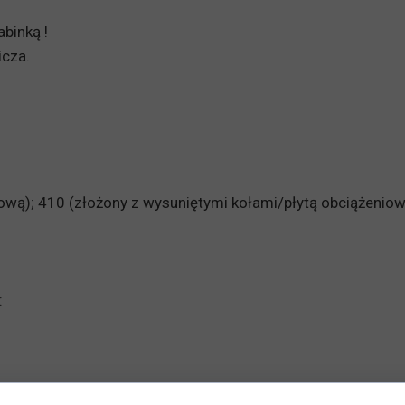
binką !
icza.
ową); 410 (złożony z wysuniętymi kołami/płytą obciążeniow
: