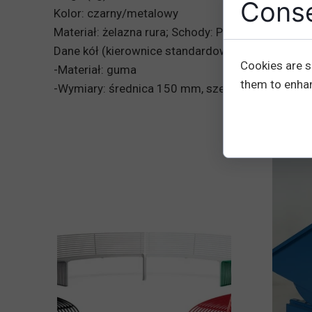
Conse
Kolor: czarny/metalowy
Materiał: żelazna rura; Schody: PP + włókno
Dane kół (kierownice standardowe/kierownicze):
Cookies are s
-Materiał: guma
them to enhanc
-Wymiary: średnica 150 mm, szerokość 40 mm