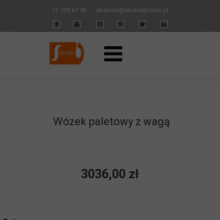
71 733 67 93
skander
@skander.com.pl
Wózek paletowy z wagą
3036,00 zł