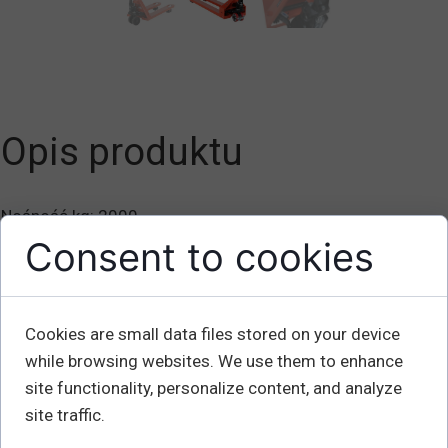
Opis produktu
Nośność kg: 2000
Min. Wysokość podnoszenia mm: 85
Consent to cookies
Maksymalna wysokość podnoszenia mm: 200
Szerokość wideł mm: 540
Długość wideł mm: 1150
Cookies are small data files stored on your device
Rozmiar widelca: 160
while browsing websites. We use them to enhance
Wymiar koła wideł 70 x 80 mm: Pu * / Boogie
site functionality, personalize content, and analyze
Kierownica Ø 180 x 50 mm: Poliuretan
site traffic.
Waga kg: 75