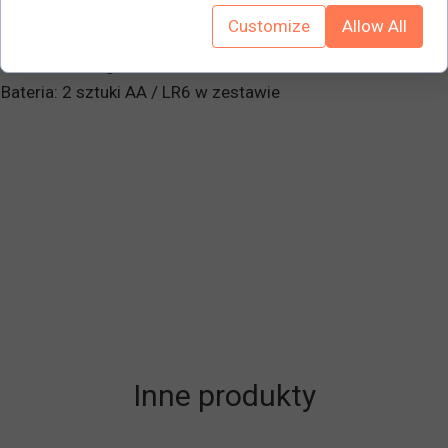
Customize
Allow All
Tolerancja: ± 20 kg
Podziałka: 5 kg
Bateria: 2 sztuki AA / LR6 w zestawie
Inne produkty