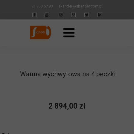
71 733 67 93
skander
@skander.com.pl
Wanna wychwytowa na 4 beczki
2 894,00 zł