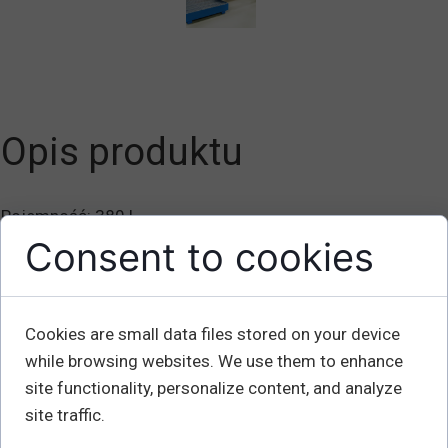
Opis produktu
Pojemność: 380 l
Liczba beczek: 4
Consent to cookies
Długość mm: 1250
Szerokość mm: 1250
Wysokość mm: 300
Cookies are small data files stored on your device
while browsing websites. We use them to enhance
Możliwe akcesoria dodatkowe :
site functionality, personalize content, and analyze
Zestaw kół: (2 stałe koła i 2 kółka)
site traffic.
- można wybrać pomiędzy nylonowymi 150 mm lub