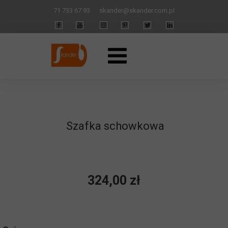
71 733 67 93
skander
@skander.com.pl
Szafka schowkowa
324,00 zł