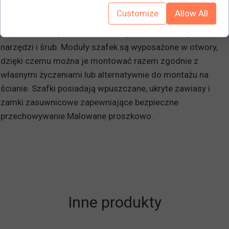
najlepszy i najtańszy transport.
Customize
Allow All
Dzięki bardzo przemyślanej konstrukcji szafki są
montowane szybko, łatwo i elastycznie bez żadnych
narzędzi i śrub. Moduły szafek są wyposażone w otwory,
dzięki czemu można je montować razem zgodnie z
własnymi życzeniami lub alternatywnie do montażu na
ścianie. Szafki posiadają wpuszczane, ukryte zawiasy i
zamki zasuwnicowe zapewniające bezpieczne
przechowywanie.Malowane proszkowo.
Inne produkty