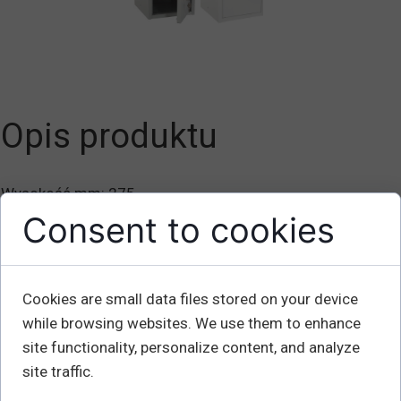
Opis produktu
Wysokość mm: 275
Głębokość mm: 355
Consent to cookies
Szerokość mm: 275
Waga kg: 5
Cookies are small data files stored on your device
Małe schowki do przechowywania rzeczy osobistych w
while browsing websites. We use them to enhance
miejscach pracy, szkołach, szpitalach, ośrodkach
site functionality, personalize content, and analyze
sportowych, sklepach, biurach itp. Dostarczane w stanie
site traffic.
rozłożonym w płaskich opakowaniach, aby zapewnić