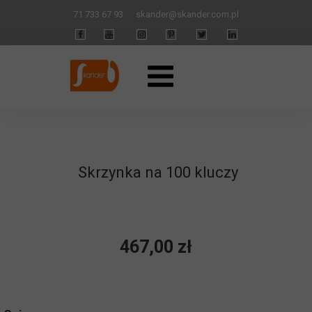
71 733 67 93
skander
@skander.com.pl
Skrzynka na 100 kluczy
467,00 zł