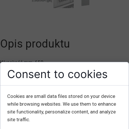
Opis produktu
Wysokość mm: 650
Głębokość mm: 70
Consent to cookies
Szerokość mm: 350
Waga kg: 4,7
Liczba kluczy: 100
Cookies are small data files stored on your device
while browsing websites. We use them to enhance
Inteligentne stabilne skrzynki na klucze do bezpiecznego
site functionality, personalize content, and analyze
przechowywania kluczy. Dostarczane w komplecie z
site traffic.
brelokami do kluczy. Skrzynki wyposażone są w zamki