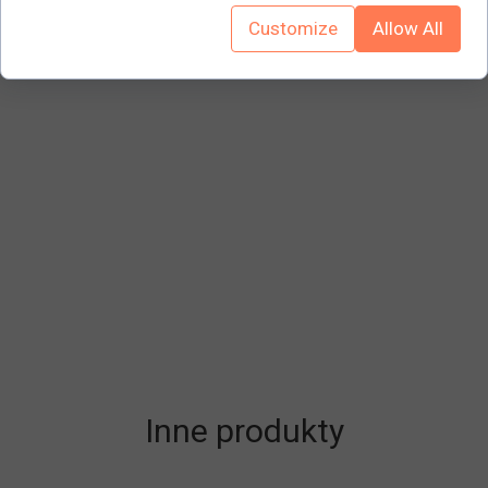
bębenkowe, w tym 2 klucze. Malowane proszkowo dla
Customize
Allow All
najlepszego wykończenia i trwałości.
Inne produkty