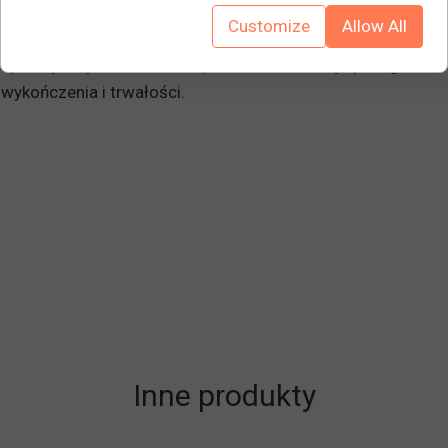
gumowymi kołami z hamulcami. Zarówno drzwi, jak i
Customize
Allow All
biurko można bezpiecznie zamknąć zamkami
cylindrycznymi. Malowana proszkowo dla najlepszego
wykończenia i trwałości.
Inne produkty