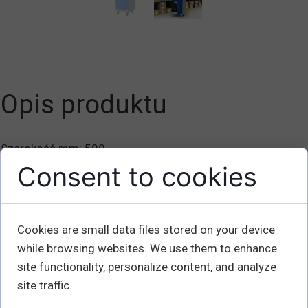
Opis produktu
Szerokość mm: 500
Głębokość mm: 500
Consent to cookies
Wysokość z tyłu mm: 1270
Wysokość z przodu mm: 1100
Waga kg: 29
Cookies are small data files stored on your device
Średnica koła x szerokość mm: 100x30
while browsing websites. We use them to enhance
site functionality, personalize content, and analyze
Szafka wyposażona w jedną stałą półkę, biurko pokryte
site traffic.
gumą i uchwyt na długopis. Dostarczana z 4 pełnymi