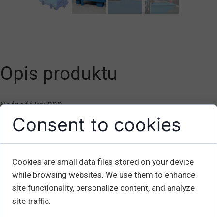
Opis produktu
Nośność kg: 800
Pojemność L: 1000
Consent to cookies
Długość mm: 1200
Szerokość mm: 900
Wysokość mm: 1100
Cookies are small data files stored on your device
Waga kg: 149
while browsing websites. We use them to enhance
site functionality, personalize content, and analyze
Zawsze łatwe do opróżnienia, ponieważ otwiera się całe
site traffic.
dno. Automatyczne otwieranie i zamykanie po opróżnieniu.