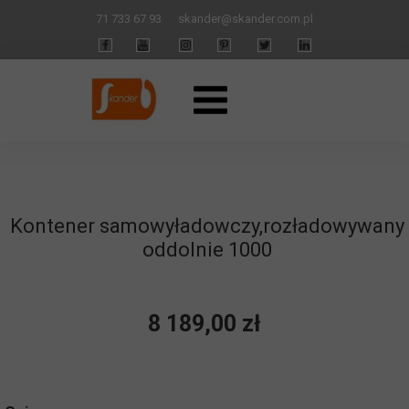
71 733 67 93
skander
@skander.com.pl
Kontener samowyładowczy,rozładowywany
oddolnie 1000
8 189,00 zł