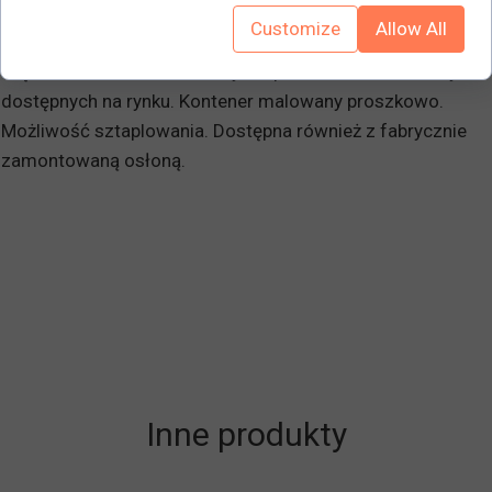
Powinien zostać opróżniony za pomocą wózka widłowego
Customize
Allow All
lub podnośnika. Można go przemieszczać za pomocą
większości wózków widłowych i podnośników widłowych
dostępnych na rynku. Kontener malowany proszkowo.
Możliwość sztaplowania. Dostępna również z fabrycznie
zamontowaną osłoną.
Inne produkty