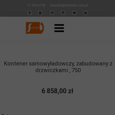
71 733 67 93
skander
@skander.com.pl
Kontener samowyładowczy, zabudowany z
drzwiczkami , 750
6 858,00 zł